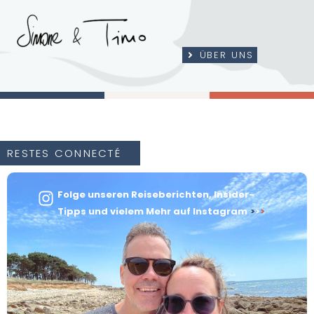
ÜBER UNS
RESTES CONNECTÉ
Folge unseren Reiseberichten, Insider-
Tipps und vielem Mehr auf Instagram
>
>
>