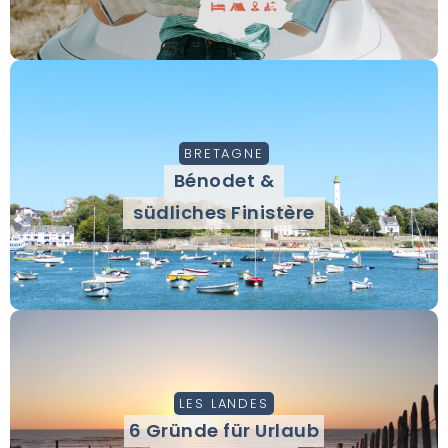
BRETAGNE
Bénodet &
südliches Finistère
LES LANDES
6 Gründe für Urlaub