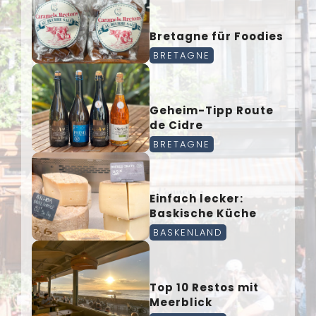
Bretagne für Foodies
BRETAGNE
Geheim-Tipp Route
de Cidre
BRETAGNE
Einfach lecker:
Baskische Küche
BASKENLAND
Top 10 Restos mit
Meerblick