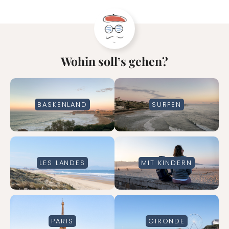
Wohin soll’s gehen?
BASKENLAND
SURF
EN
LES LANDES
MIT KINDERN
PARIS
GIRONDE