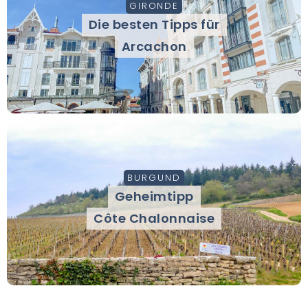
GIRONDE
Die besten Tipps für
Arcachon
BURGUND
Geheimtipp
Côte Chalonnaise