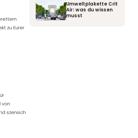
Umweltplakette Crit
Air: was du wissen
musst
brettern
kt zu Eurer
ür
d von
und szenisch