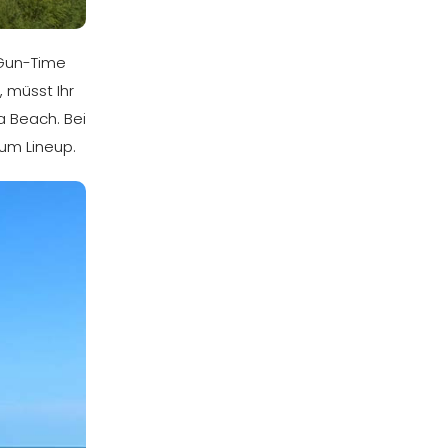
 Gun-Time
 müsst Ihr
a Beach. Bei
um Lineup.