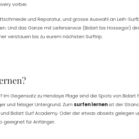
very vorbei.
rettschmiede und Reparatur, und grosse Auswahl an Leih-Surf
en. Und das Ganze mit Lieferservice (Bidart bis Hossegor) dire
cher verstauen bis zu eurem nächsten Surftrip.
lernen?
t? Im Gegensatz zu Hendaye Plage sind die Spots von Bidart f
iger und felsiger Untergrund. Zum
surfen lernen
ist der Stran
 Club und Bidart Surf Academy. Oder der etwas abseits gelegen 
o geeignet für Anfänger.