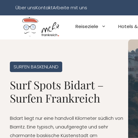
Zum
Über uns
Kontakt
Arbeite mit uns
Inhalt
springen
Reiseziele
Hotels &
SURFEN BASKENLAND
Surf Spots Bidart –
Surfen Frankreich
Bidart liegt nur eine handvoll Kilometer südlich von
Biarritz. Eine typisch, unaufgeregte und sehr
charmante baskische Küstenstadt am