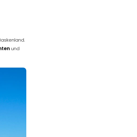
Baskenland.
hten
und