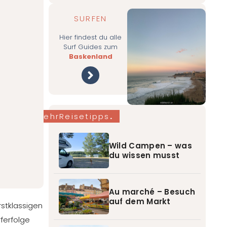
SURFEN
Hier findest du alle
Surf Guides zum
Baskenland
mehrReisetipps
.
Wild Campen – was
du wissen musst
Au marché – Besuch
auf dem Markt
rstklassigen
ferfolge